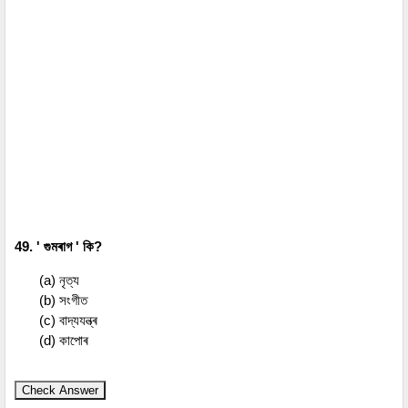
49. ' গুমৰাগ ' কি?
(a) নৃত্য
(b) সংগীত
(c) বাদ্যযন্ত্ৰ
(d) কাপোৰ
Check Answer