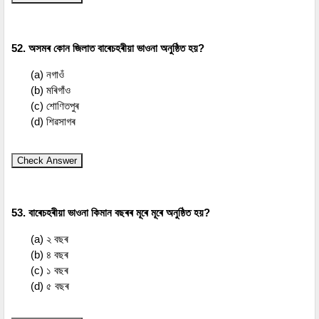
52. অসমৰ কোন জিলাত বাৰেচহৰীয়া ভাওনা অনুষ্ঠিত হয়?
(a) নগাওঁ
(b) মৰিগাঁও
(c) শোণিতপুৰ
(d) শিৱসাগৰ
Check Answer
53. বাৰেচহৰীয়া ভাওনা কিমান বছৰৰ মূৰে মূৰে অনুষ্ঠিত হয়?
(a) ২ বছৰ
(b) ৪ বছৰ
(c) ১ বছৰ
(d) ৫ বছৰ