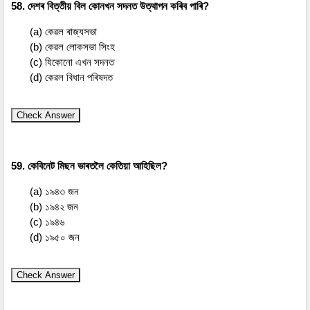
58. দেশৰ বিত্তীয় বিল কোনখন সদনত উত্থাপন কৰিব পাৰি?
(a) কেৱল ৰাজ্যসভা
(b) কেৱল লোকসভা সিংহ
(c) যিকোনো এখন সদনত
(d) কেৱল বিধান পৰিষদত
Check Answer
59. কেবিনেট মিছন ভাৰতলৈ কেতিয়া আহিছিল?
(a) ১৯৪৩ জন
(b) ১৯৪২ জন
(c) ১৯৪৬
(d) ১৯৫০ জন
Check Answer