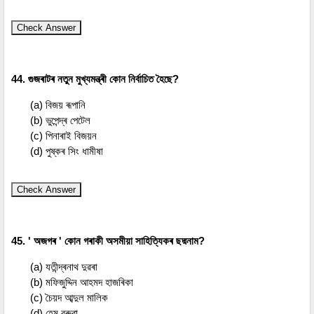
Check Answer
44. গুজৰাটৰ নতুন মুখ্যমন্ত্ৰী কোন নিৰ্বাচিত হৈছে?
(a) বিজয় ৰূপানি
(b) ভুপেন্দ্ৰ পেটেল
(c) পিনাৰাই বিজয়ন
(d) পুষ্কৰ সিং ধামীষা
Check Answer
45. ' অজগৰ ' কোন গৰাকী অসমীয়া সাহিত্যিকৰ ছদ্মনাম?
(a) যতীন্দ্ৰনাথ দুৱৰা
(b) মফিজুদ্দিন আহমদ হাজৰিকা
(c) চৈয়দ আব্দুল মালিক
(d) হেম বৰুৱা