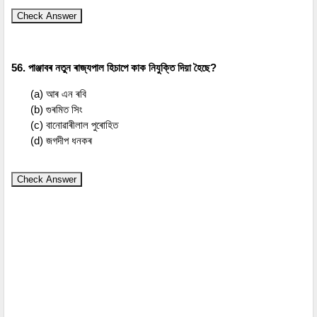
Check Answer
56. পাঞ্জাবৰ নতুন ৰাজ্যপাল হিচাপে কাক নিযুক্তি দিয়া হৈছে?
(a) আৰ এন ৰবি
(b) গুৰমিত সিং
(c) বানোৱাৰীলাল পুৰোহিত
(d) জগদীপ ধনকৰ
Check Answer