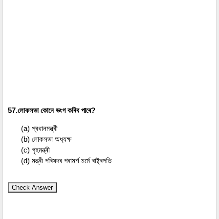
57.লোকসভা কোনে ভংগ কৰিব পাৰে?
(a) প্ৰধানমন্ত্ৰী
(b) লোকসভা অধ্যক্ষ
(c) গৃহমন্ত্ৰী
(d) মন্ত্ৰী পৰিষদৰ পৰামৰ্শ মৰ্মে ৰাষ্ট্ৰপতি
Check Answer