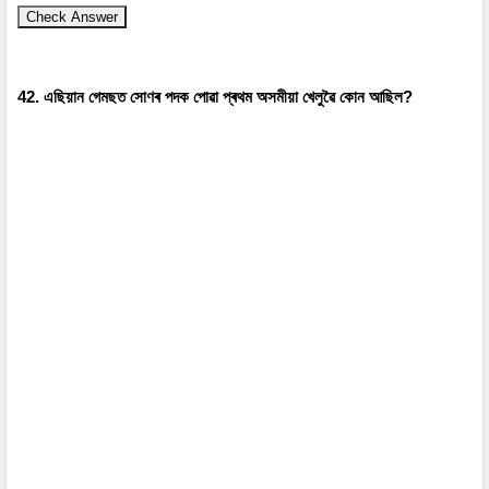
Check Answer
42. এছিয়ান গেমছত সোণৰ পদক পোৱা প্ৰথম অসমীয়া খেলুৱৈ কোন আছিল?