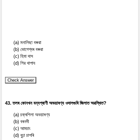
(a) মনালিছা বৰুৱা
(b) ভোগেশ্বৰ বৰুৱা
(c) হিমা দাস
(d) শিৱ থাপায
Check Answer
43. তলৰ কোনখন বন্যপ্ৰাণী অভয়াৰণ্য ওদালগুৰি জিলাত অৱস্থিত?
(a) চক্ৰশিলা অভয়াৰণ্য
(b) বৰনদী
(c) আমচাং
(d) বুঢ়া চাপৰি