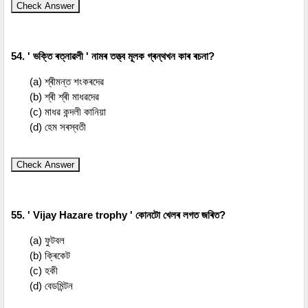
Check Answer
54. ' ভক্তি ৰত্নাৱলী ' নামৰ তত্ত্ব মূলক গ্ৰন্থখন কাৰ ৰচনা?
(a) শ্ৰীমন্ত শংকৰদেৱ
(b) শ্ৰী শ্ৰী মাধৱদেৱ
(c) মাধৱ কন্দলী কানিয়া
(d) হেম সৰস্বতী
Check Answer
55. ' Vijay Hazare trophy ' কোনটো খেলৰ লগত জৰিত?
(a) ফুটবল
(b) ক্ৰিকেট
(c) হকী
(d) বেডমিন্টন