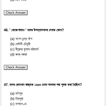
Check Answer
46. ' ফেৰেংগাদাও ' নামৰ উপন্যাসখনৰ লেখক কোন?
(a) গণেশ চন্দ্ৰ গগৈ
(b) মেদিনী চৌধুৰী
(c) বীৰেন্দ্ৰ কুমাৰ ভট্টাচাৰ্য
(d) ৰুদ্ৰ বৰুৱা
Check Answer
47. তলৰ কোনখন ৰাজ্যক ১৯৬৩ চনত অসমৰ পৰা পৃথক কৰা হৈছিল?
(a) মণিপুৰ
(b) ত্ৰিপুৰা
(c) নাগালেণ্ড