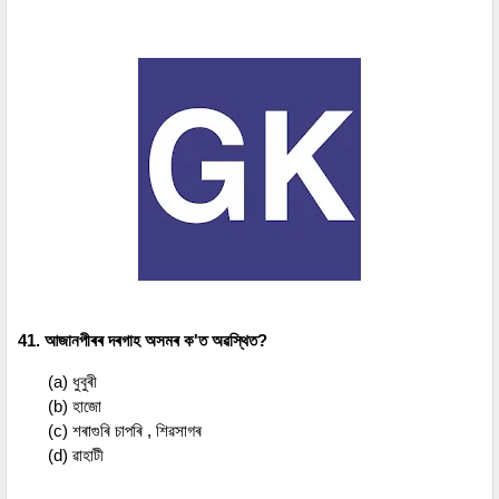
41. আজানপীৰৰ দৰগাহ অসমৰ ক'ত অৱস্থিত?
(a) ধুবুৰী
(b) হাজো
(c) শৰাগুৰি চাপৰি , শিৱসাগৰ
(d) ৱাহাটী