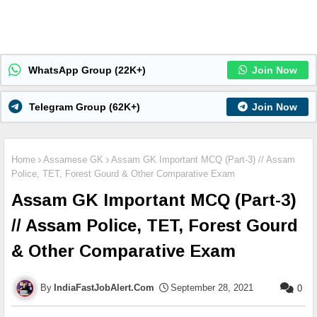
WhatsApp Group (22K+)
Join Now
Telegram Group (62K+)
Join Now
Home
Assamese GK
Assam GK Important MCQ (Part-3) // Assam
Police, TET, Forest Gourd & Other Comparative Exam
Assam GK Important MCQ (Part-3)
// Assam Police, TET, Forest Gourd
& Other Comparative Exam
IndiaFastJobAlert.Com
September 28, 2021
0