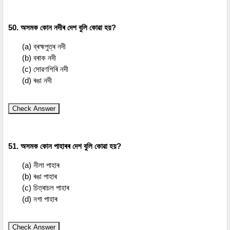
50. অসমক কোন নদীৰ দেশ বুলি কোৱা হয়?
(a) ব্ৰহ্মপুত্ৰ নদী
(b) বৰাক নদী
(c) সোৱণশিৰি নদী
(d) ৰঙা নদী
Check Answer
51. অসমক কোন পাহাৰৰ দেশ বুলি কোৱা হয়?
(a) নীলা পাহাৰ
(b) ৰঙা পাহাৰ
(c) চিত্ৰাচল পাহাৰ
(d) নগা পাহাৰ
Check Answer