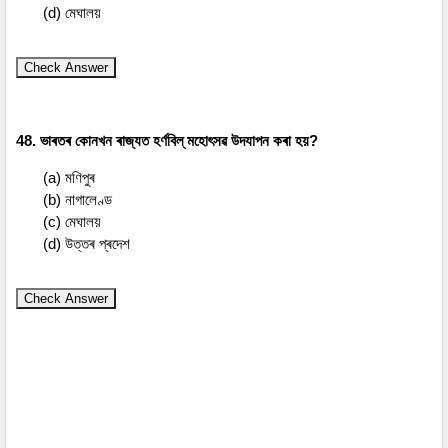
(d) মেঘালয়
Check Answer
48. ভাৰতৰ কোনখন ৰাজ্যত হৰ্ণবিল্ মহোৎসৱ উদযাপন কৰা হয়?
(a) মণিপুৰ
(b) নাগালেণ্ড
(c) মেঘালয়
(d) উত্তৰ প্ৰদেশ
Check Answer