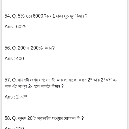
54.
Q. 5% হাৰে 6000 টকাৰ 1 মাহৰ সুত মূল কিমান ?
Ans : 6025
56. Q. 200 ৰ 200% কিমান?
Ans : 400
57. Q. যদি দুটা সংখ্যাৰ গ: সা: উ: আৰু ল: সা: গু: ক্ৰমে 2⁵ আৰু 2⁵×7³ হয়
আৰু এটা সংখ্যা 2⁷ হলে আনটো কিমান ?
Ans : 2³×7³
58. Q. প্ৰথম 20 টা স্বাভাৱিক সংখ্যাৰ যোগফল কি ?
Ans : 210