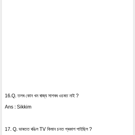
16.Q.
তলৰ কোন খন ৰাজ্য সাগৰৰ ওচৰত নাই ?
Ans : Sikkim
17. Q. ভাৰতত ৰঙিল TV কিমান চনত প্ৰকাশ পাইছিল ?