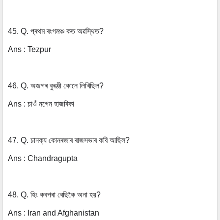
45. Q. প্ৰথম ৰংগমঞ্চ কত অৱস্থিত?
Ans : Tezpur
46. Q. অজগৰ বুৰঞ্জী কোনে লিখিছিল?
Ans : চাওঁ নগেন হাজৰিকা
47. Q. চানক্য কোনৰজাৰ ৰাজসভাৰ কবি আছিল?
Ans :
Chandragupta
48. Q. হিং কৰপৰা বেছিকৈ অনা হয়?
Ans :
Iran and Afghanistan