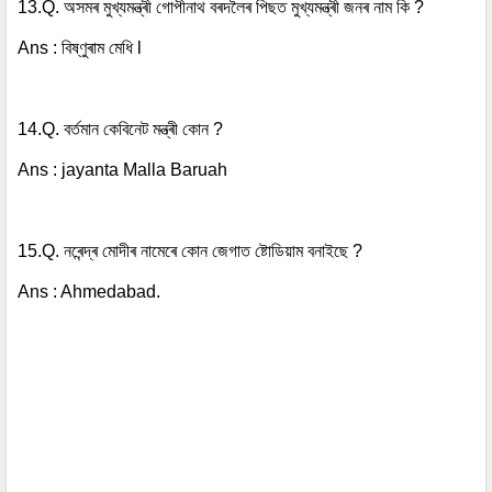
13.Q. অসমৰ মুখ্যমন্ত্ৰী গোপীনাথ বৰদলৈৰ পিছত মুখ্যমন্ত্ৰী জনৰ নাম কি ?
Ans : বিষ্ণুৰাম মেধি l
14.Q. বৰ্তমান কেবিনেট মন্ত্ৰী কোন ?
Ans : jayanta Malla Baruah
15.Q. নৰেন্দ্ৰ মোদীৰ নামেৰে কোন জেগাত ষ্টোডিয়াম বনাইছে ?
Ans : Ahmedabad.