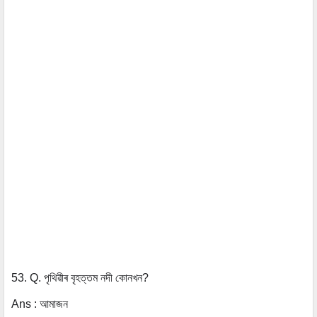
53. Q. পৃথিৱীৰ বৃহত্তম নদী কোনখন?
Ans : আমাজন