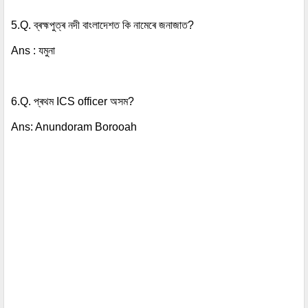
5.Q. ব্ৰহ্মপুত্ৰ নদী বাংলাদেশত কি নামেৰে জনাজাত?
Ans : যমুনা
6.Q. প্ৰথম ICS officer অসম?
Ans: Anundoram Borooah