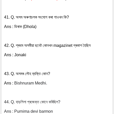
41. Q. অসম অৰুণাচলক সংযোগ কৰা গাওখন কি?
Ans : ডিৰাক (Dhola)
42. Q. প্ৰথম অসমীয়া ছনেট কোনখন magazinet প্ৰকাশ হৈছিল
Ans : Jonaki
43. Q. অসমৰ লৌহ ব্যক্তি কোন?
Ans :
Bishnuram Medhi.
44. Q.
হাড়গিলা প্ৰজেক্ত কোনে কৰিছিল?
Ans : Purnima devi barmon