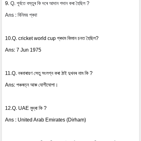
9.
Q. পূৰ্বতে বস্তুৰ কি দৰে আদান পদান কৰা হৈছিল ?
Ans : বিনিময় প্ৰথা
10.Q. cricket world cup প্ৰথম কিমান চনত হৈছিল?
Ans: 7 Jun 1975
11.Q. নৰনাৰায়ণ সেতু সংলগ্ন কৰা ঠাই দুখনৰ নাম কি ?
Ans: পঞ্চৰত্ন আৰু যোগীঘোপা।
12.Q. UAE মুদ্ৰা কি ?
Ans : United Arab Emirates (Dirham)